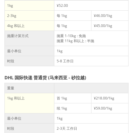
1kg
¥52.00
2-3kg
每 1kg
¥46.00/1kg
4kg 和以上
每 1kg
¥45.00/1kg
抛重计算方式
抛重 1-10kg : 免抛
抛重 11kg 和以上 : 半抛
最小单位
1kg
时段
5-8 工作日
DHL 国际快递 普通货 (马来西亚 - 砂拉越)
重量
1kg 和以上
首 1kg
¥218.00/1kg
续 1kg
¥59.00/1kg
最小单位
1kg
时段
2-3天 工作日