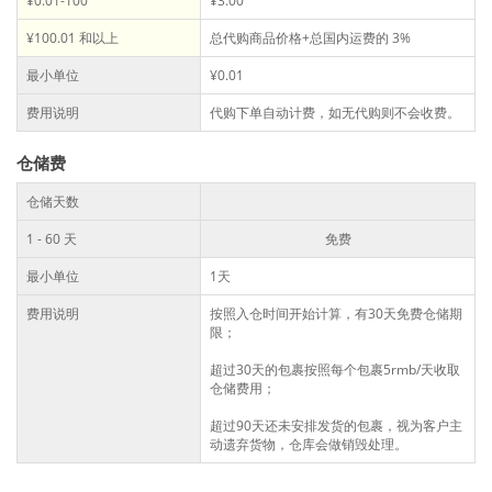
¥0.01-100
¥3.00
¥100.01 和以上
总代购商品价格+总国内运费的 3%
最小单位
¥0.01
费用说明
代购下单自动计费，如无代购则不会收费。
仓储费
仓储天数
1 - 60 天
免费
最小单位
1天
费用说明
按照入仓时间开始计算，有30天免费仓储期
限；
超过30天的包裹按照每个包裹5rmb/天收取
仓储费用；
超过90天还未安排发货的包裹，视为客户主
动遗弃货物，仓库会做销毁处理。