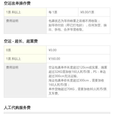
空运改单操作费
1票 和以上
每 1票
¥8.00/1票
费用说明
包裹状态为等待称重之前都不用收取；
如等待付款（即已打包好），任何加货、抽
出、拆包、合并等需收取。
空运 - 超长、超重费
0票
¥0.00
1票 和以上
¥160.00
费用说明
空运包裹单件长度超过120cm或实重、抛重
超过32KG需加收160人民币/票，PS：单边
超过300cm无法运输。
海运包裹单价长度超过300cm，需要加收
160人民币/票；
单件货物超过70KG，需要加收80人民币/票
叉车费。
人工代购服务费