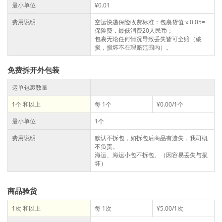
最小单位
¥0.01
费用说明
空运快递保险收费标准：包裹货值 x 0.05=
保险费，最低消费20人民币；
包裹无论任何情况导致丢失皆可全赔（破
损，损坏不在理赔范围内）。
免费拆开外包装
运单包裹数量
1个 和以上
每 1个
¥0.00/1个
最小单位
1个
费用说明
默认不拆包，如拆包后商品有遗失，我司概
不负责。
海运、海运小包不拆包。（因容易丢失与损
坏）
商品验货
1次 和以上
每 1次
¥5.00/1次