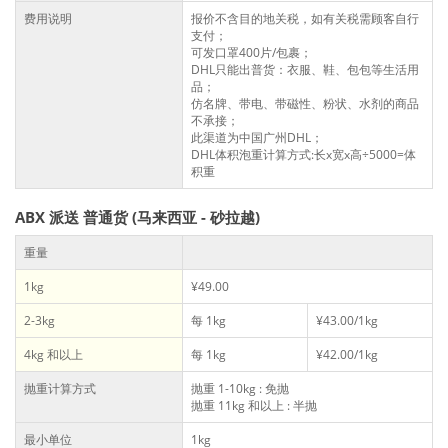
费用说明
报价不含目的地关税，如有关税需顾客自行
支付；
可发口罩400片/包裹；
DHL只能出普货：衣服、鞋、包包等生活用
品；
仿名牌、带电、带磁性、粉状、水剂的商品
不承接；
此渠道为中国广州DHL；
DHL体积泡重计算方式:长x宽x高÷5000=体
积重
ABX 派送 普通货 (马来西亚 - 砂拉越)
重量
1kg
¥49.00
2-3kg
每 1kg
¥43.00/1kg
4kg 和以上
每 1kg
¥42.00/1kg
抛重计算方式
抛重 1-10kg : 免抛
抛重 11kg 和以上 : 半抛
最小单位
1kg