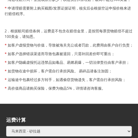
*
申请理赔
需要附上购买截图
/
发票证据证明，核实后会根据空运申报价格来进
行赔偿程序。
2
．根据航司赔偿条例，运费是不包含在赔偿金里，是按照每票货物赔偿不超过
100
美金，请知悉。
*
如客户虚报货物与价值，导致被海关充公或者罚款，此费用由客户自行负责；
*
如客户选择错误渠道而导致包裹被退回，只需补回差价即可重出；
*
如客户隐瞒虚报托运违禁品如毒品、易燃易爆，一切法律责任由客户承担；
*
如货物在途中损坏，客户需自行承担风险。 易碎品请备注加固；
*
运输途中包裹经过多方转手，如遇偷窃货物遗失，客户需自行承担风险；
*
高价值商品请购买保险，保费为物品
5%
，详情请咨询客服。
运费计算