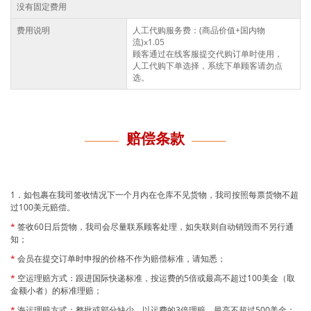
没有固定费用
费用说明
人工代购服务费：(商品价值+国内物
流)x1.05
顾客通过在线客服提交代购订单时使用，
人工代购下单选择，系统下单顾客请勿点
选。
赔偿条款
1
．如包裹在我司签收情况下一个月内在仓库不见货物，我司按照每票货物不超
过
100
美元赔偿。
*
签收
60
日后货物，我司会尽量联系顾客处理，如失联则自动销毁而不另行通
知；
*
会员在提交订单时申报的价格不作为赔偿标准，请知悉；
*
空运理赔方式：跟进国际快递标准，按运费的
5
倍或最高不超过
100
美金（取
金额小者）的标准理赔；
*
海运理赔方式：整批或部分缺少，以运费的3倍理赔，最高不超过500美金；