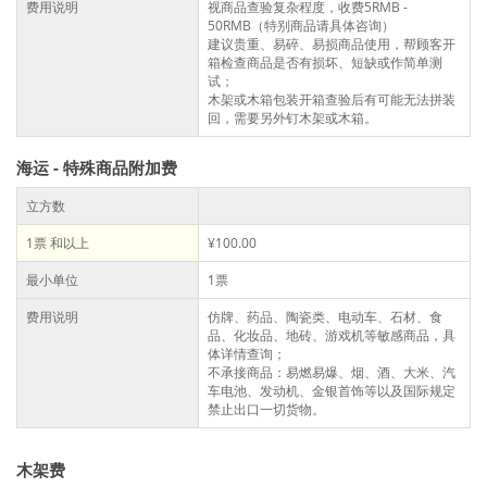
费用说明
视商品查验复杂程度，收费5RMB -
50RMB（特别商品请具体咨询）
建议贵重、易碎、易损商品使用，帮顾客开
箱检查商品是否有损坏、短缺或作简单测
试；
木架或木箱包装开箱查验后有可能无法拼装
回，需要另外钉木架或木箱。
海运 - 特殊商品附加费
立方数
1票 和以上
¥100.00
最小单位
1票
费用说明
仿牌、药品、陶瓷类、电动车、石材、食
品、化妆品、地砖、游戏机等敏感商品，具
体详情查询；
不承接商品：易燃易爆、烟、酒、大米、汽
车电池、发动机、金银首饰等以及国际规定
禁止出口一切货物。
木架费