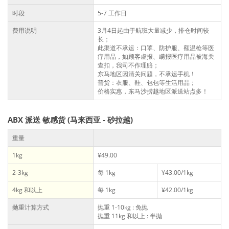
时段
5-7 工作日
费用说明
3月4日起由于航班大量减少，排仓时间较
长；
此渠道不承运：口罩、防护服、额温枪等医
疗用品，如顾客虚报、瞒报医疗用品被海关
查扣，我司不作理赔；
东马地区因清关问题，不承运手机！
普货：衣服、鞋、包包等生活用品；
价格实惠，东马沙捞越地区派送站点多！
ABX 派送 敏感货 (马来西亚 - 砂拉越)
重量
1kg
¥49.00
2-3kg
每 1kg
¥43.00/1kg
4kg 和以上
每 1kg
¥42.00/1kg
抛重计算方式
抛重 1-10kg : 免抛
抛重 11kg 和以上 : 半抛