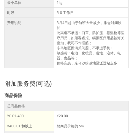
最小单位
1kg
时段
5-8 工作日
费用说明
3月4日起由于航班大量减少，排仓时间较
长；
此渠道不承运：口罩、防护服、额温枪等医
疗用品，如顾客虚报、瞒报医疗用品被海关
查扣，我司不作理赔；
东马地区因清关问题，不承运手机！
敏感货：电池、化妆品、磁性、液体、电
器、食品等；
价格实惠，东马沙捞越地区派送站点多！
附加服务费(可选)
商品保险
总商品价格
¥0.01-400
¥20.00
¥400.01 和以上
总商品价格的 5%